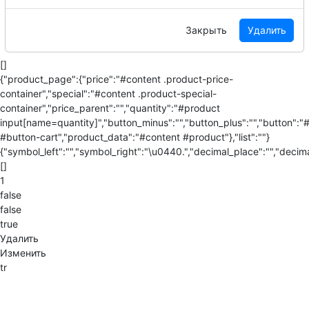
Закрыть
Удалить
[]
{"product_page":{"price":"#content .product-price-
container","special":"#content .product-special-
container","price_parent":"","quantity":"#product
input[name=quantity]","button_minus":"","button_plus":"","button":"
#button-cart","product_data":"#content #product"},"list":""}
{"symbol_left":"","symbol_right":"\u0440.","decimal_place":"","decima
[]
1
false
false
true
Удалить
Изменить
tr