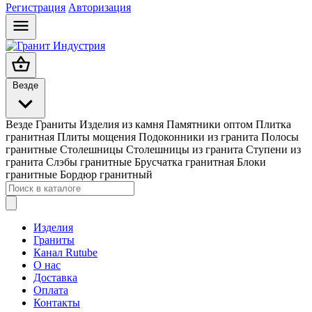
Регистрация
Авторизация
Везде
Везде
Граниты
Изделия из камня
Памятники оптом
Плитка
гранитная
Плиты мощения
Подоконники из гранита
Полосы
гранитные
Столешницы
Столешницы из гранита
Ступени из
гранита
Слэбы гранитные
Брусчатка гранитная
Блоки
гранитные
Бордюр гранитный
Изделия
Граниты
Канал Rutube
О нас
Доставка
Оплата
Контакты