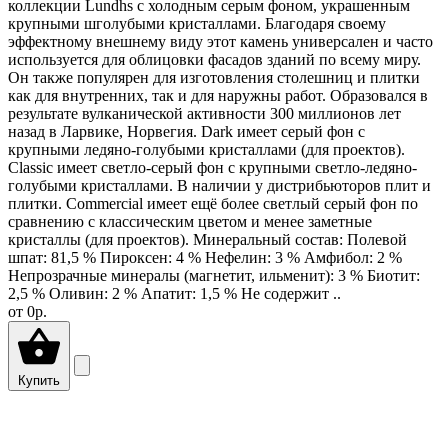
коллекции Lundhs с холодным серым фоном, украшенным
крупными шголубыми кристаллами. Благодаря своему
эффектному внешнему виду этот камень универсален и часто
используется для облицовки фасадов зданий по всему миру.
Он также популярен для изготовления столешниц и плитки
как для внутренних, так и для наружны работ. Образовался в
результате вулканической активности 300 миллионов лет
назад в Ларвике, Норвегия. Dark имеет серый фон с
крупными ледяно-голубыми кристаллами (для проектов).
Classic имеет светло-серый фон с крупными светло-ледяно-
голубыми кристаллами. В наличии у дистрибьюторов плит и
плитки. Commercial имеет ещё более светлый серый фон по
сравнению с классическим цветом и менее заметные
кристаллы (для проектов). Минеральный состав: Полевой
шпат: 81,5 % Пироксен: 4 % Нефелин: 3 % Амфибол: 2 %
Непрозрачные минералы (магнетит, ильменит): 3 % Биотит:
2,5 % Оливин: 2 % Апатит: 1,5 % Не содержит ..
от
0р.
Купить