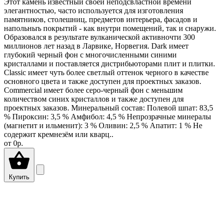
Этот камень известный своей неподсвластной времени
элегантностью, часто используется для изготовления
памятников, столешниц, предметов интерьера, фасадов и
напольныъ покрытий - как внутри помещений, так и снаружи.
Образовался в результате вулканической активночти 300
миллионов лет назад в Ларвике, Норвегия. Dark имеет
глубокий черный фон с многочисленными синими
кристаллами и поставляется дистрибьюторами плит и плитки.
Classic имеет чуть более светлый оттенок черного в качестве
основного цвета и также доступен для проектных заказов.
Commercial имеет более серо-черный фон с меньшим
количеством синих кристаллов и также доступен для
проектных заказов. Минеральный состав: Полевой шпат: 83,5
% Пироксин: 3,5 % Амфибол: 4,5 % Непрозрачные минералы
(магнетит и ильменит): 3 % Оливин: 2,5 % Апатит: 1 % Не
содержит кремнезём или кварц..
от
0р.
Купить