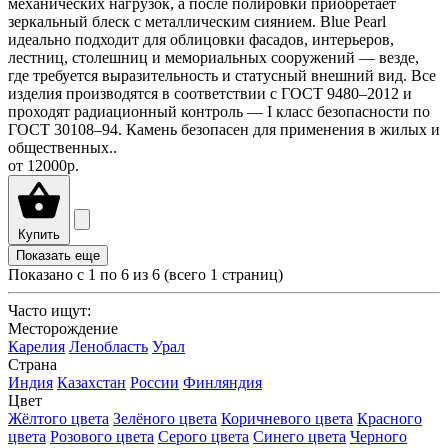
механических нагрузок, а после полировки приобретает
зеркальный блеск с металлическим сиянием. Blue Pearl
идеально подходит для облицовки фасадов, интерьеров,
лестниц, столешниц и мемориальных сооружений — везде,
где требуется выразительность и статусный внешний вид. Все
изделия производятся в соответствии с ГОСТ 9480–2012 и
проходят радиационный контроль — I класс безопасности по
ГОСТ 30108–94. Камень безопасен для применения в жилых и
общественных..
от
12000р.
Купить
Показать еще
Показано с 1 по
6
из 6 (всего 1 страниц)
Часто ищут:
Месторождение
Карелия
Ленобласть
Урал
Страна
Индия
Казахстан
России
Финляндия
Цвет
Жёлтого цвета
Зелёного цвета
Коричневого цвета
Красного
цвета
Розового цвета
Серого цвета
Синего цвета
Черного