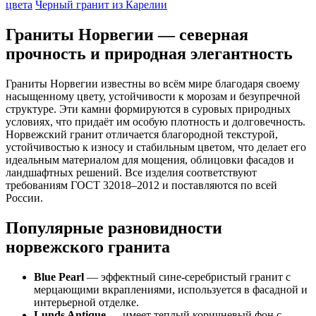
цвета
Черный гранит из Карелии
Граниты Норвегии — северная
прочность и природная элегантность
Граниты Норвегии известны во всём мире благодаря своему
насыщенному цвету, устойчивости к морозам и безупречной
структуре. Эти камни формируются в суровых природных
условиях, что придаёт им особую плотность и долговечность.
Норвежский гранит отличается благородной текстурой,
устойчивостью к износу и стабильным цветом, что делает его
идеальным материалом для мощения, облицовки фасадов и
ландшафтных решений. Все изделия соответствуют
требованиям ГОСТ 32018–2012 и поставляются по всей
России.
Популярные разновидности
норвежского гранита
Blue Pearl
— эффектный сине-серебристый гранит с
мерцающими вкраплениями, используется в фасадной и
интерьерной отделке.
Lunds Antique
— имеет теплый коричневый фон с