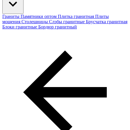
Граниты
Памятники оптом
Плитка гранитная
Плиты
мощения
Столешницы
Слэбы гранитные
Брусчатка гранитная
Блоки гранитные
Бордюр гранитный