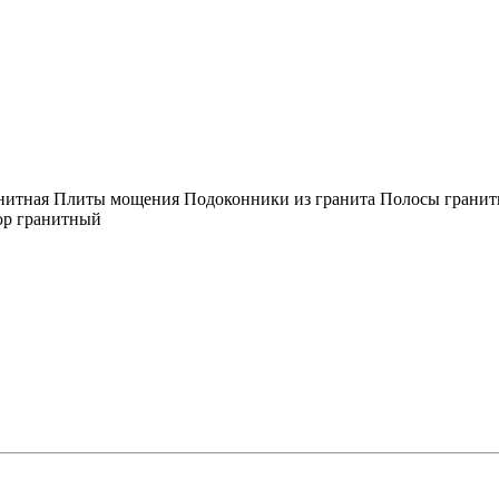
нитная
Плиты мощения
Подоконники из гранита
Полосы грани
р гранитный