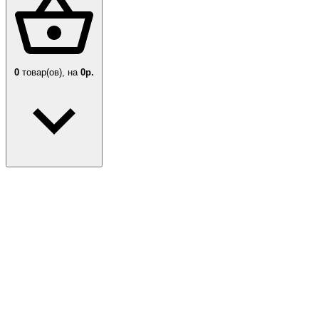
0
товар(ов),
на
0р.