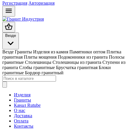
Регистрация
Авторизация
Везде
Везде
Граниты
Изделия из камня
Памятники оптом
Плитка
гранитная
Плиты мощения
Подоконники из гранита
Полосы
гранитные
Столешницы
Столешницы из гранита
Ступени из
гранита
Слэбы гранитные
Брусчатка гранитная
Блоки
гранитные
Бордюр гранитный
Изделия
Граниты
Канал Rutube
О нас
Доставка
Оплата
Контакты