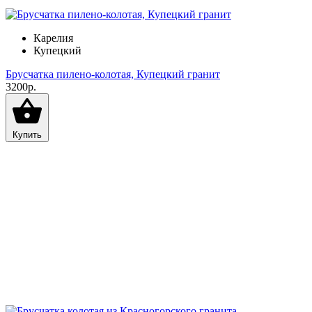
Карелия
Купецкий
Брусчатка пилено-колотая, Купецкий гранит
3200р.
Купить