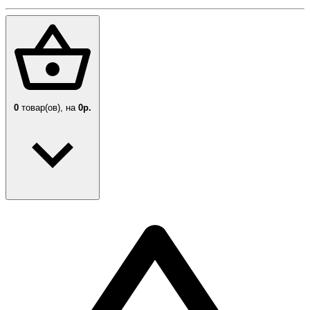
0
товар(ов),
на
0р.