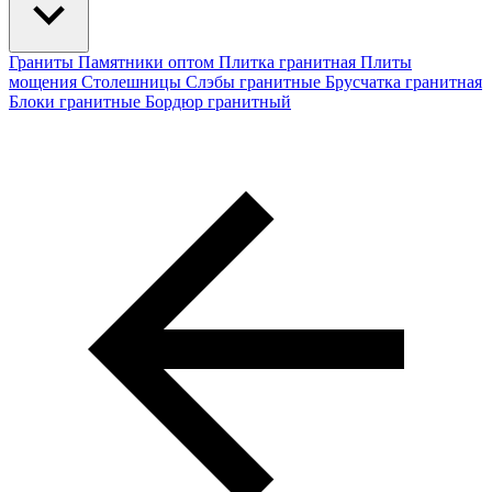
Граниты
Памятники оптом
Плитка гранитная
Плиты
мощения
Столешницы
Слэбы гранитные
Брусчатка гранитная
Блоки гранитные
Бордюр гранитный