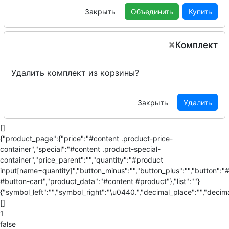
Закрыть
Объединить
Купить
×
Комплект
Удалить комплект из корзины?
Закрыть
Удалить
[]
{"product_page":{"price":"#content .product-price-
container","special":"#content .product-special-
container","price_parent":"","quantity":"#product
input[name=quantity]","button_minus":"","button_plus":"","button":"
#button-cart","product_data":"#content #product"},"list":""}
{"symbol_left":"","symbol_right":"\u0440.","decimal_place":"","decima
[]
1
false