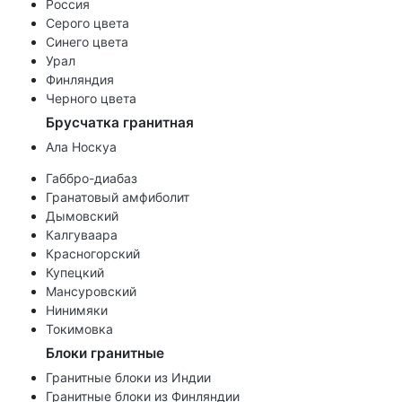
Россия
Серого цвета
Синего цвета
Урал
Финляндия
Черного цвета
Брусчатка гранитная
Ала Носкуа
Габбро-диабаз
Гранатовый амфиболит
Дымовский
Калгуваара
Красногорский
Купецкий
Мансуровский
Нинимяки
Токимовка
Блоки гранитные
Гранитные блоки из Индии
Гранитные блоки из Финляндии