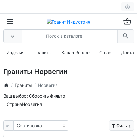
Изделия
Граниты
Канал Rutube
О нас
Достав
Граниты Норвегии
Граниты
Норвегия
Ваш выбор:
Сбросить фильтр
Страна
Норвегия
Фильтр