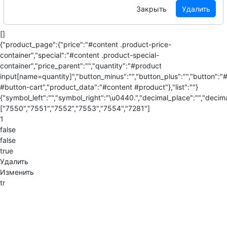
Закрыть
Удалить
[]
{"product_page":{"price":"#content .product-price-
container","special":"#content .product-special-
container","price_parent":"","quantity":"#product
input[name=quantity]","button_minus":"","button_plus":"","button":"
#button-cart","product_data":"#content #product"},"list":""}
{"symbol_left":"","symbol_right":"\u0440.","decimal_place":"","decima
["7550","7551","7552","7553","7554","7281"]
1
false
false
true
Удалить
Изменить
tr