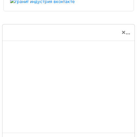
×
...