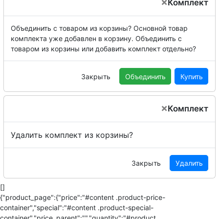
×
Комплект
Объединить с товаром из корзины?
Основной товар
комплекта уже добавлен в корзину. Объединить с
товаром из корзины или добавить комплект отдельно?
Закрыть
Объединить
Купить
×
Комплект
Удалить комплект из корзины?
Закрыть
Удалить
[]
{"product_page":{"price":"#content .product-price-
container","special":"#content .product-special-
container","price_parent":"","quantity":"#product