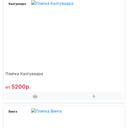
Калгуваара
Плитка Калгуваара
5200р.
от
Винга