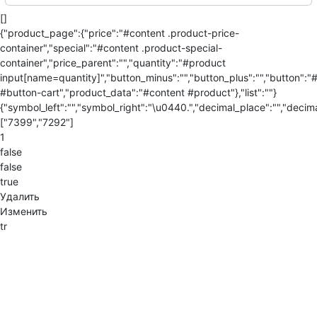
[]
{"product_page":{"price":"#content .product-price-
container","special":"#content .product-special-
container","price_parent":"","quantity":"#product
input[name=quantity]","button_minus":"","button_plus":"","button":"
#button-cart","product_data":"#content #product"},"list":""}
{"symbol_left":"","symbol_right":"\u0440.","decimal_place":"","decima
["7399","7292"]
1
false
false
true
Удалить
Изменить
tr