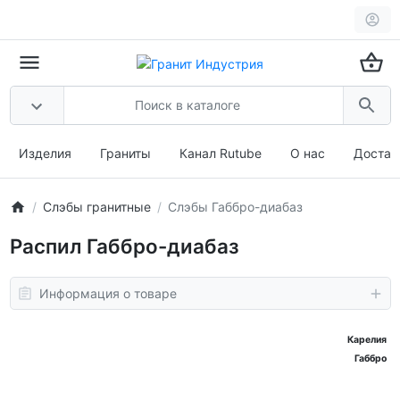
Изделия
Граниты
Канал Rutube
О нас
Достав
Слэбы гранитные
Слэбы Габбро-диабаз
Распил Габбро-диабаз
Информация о товаре
Карелия
Габбро