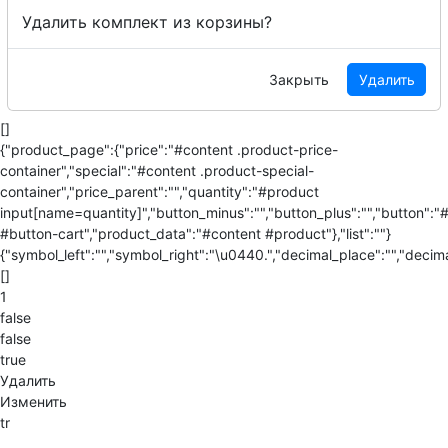
Удалить комплект из корзины?
Закрыть
Удалить
[]
{"product_page":{"price":"#content .product-price-
container","special":"#content .product-special-
container","price_parent":"","quantity":"#product
input[name=quantity]","button_minus":"","button_plus":"","button":"
#button-cart","product_data":"#content #product"},"list":""}
{"symbol_left":"","symbol_right":"\u0440.","decimal_place":"","decima
[]
1
false
false
true
Удалить
Изменить
tr