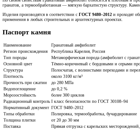
По своим свойствам Гранатовый амфиболит относится к плотным и про
гранатов, а термообработанная — мягкую бархатистую структуру. Камен
Изделия производятся в соответствии с
ГОСТ 9480–2012
и проходят о
применения в любых строительных и архитектурных проектах.
Паспорт камня
Наименование
Гранатовый амфиболит
Регион происхождения
Республика Карелия, Россия
Тип породы
Метаморфическая порода (амфиболит с гранат
Основной цвет
Тёмно-коричневый с бордовыми и серыми п
Структура
Полосчатая, с волнистыми переходами и пере
Плотность
около 3100 кг/м³
Прочность при сжатии
до 280 МПа
Водопоглощение
до 0,2 %
Морозостойкость
более 300 циклов
Радиационный контроль
I класс безопасности по ГОСТ 30108–94
Нормативный документ
ГОСТ 9480–2012
Типы обработки
Полировка, термообработка, бучардирование
Толщина плитки
от 20 до 30 мм
Поставка
Прямая отгрузка с карельских месторождений,