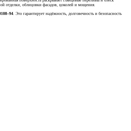
рованная поверхность раскрывает глянцевые переливы и блеск
ной отделки, облицовки фасадов, цоколей и мощения.
0108–94
. Это гарантирует надёжность, долговечность и безопасность