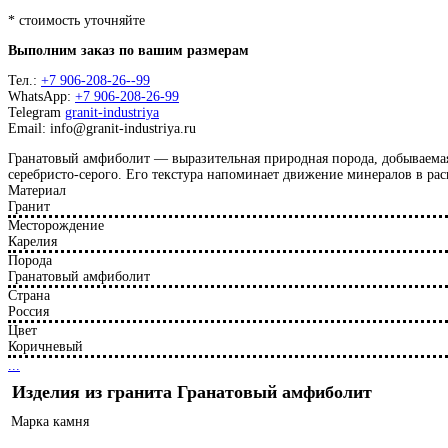
* стоимость уточняйте
Выполним заказ по вашим размерам
Тел.:
+7 906-208-26--99
WhatsApp:
+7 906-208-26-99
Telegram
granit-industriya
Email: info@granit-industriya.ru
Гранатовый амфиболит — выразительная природная порода, добываемая
серебристо-серого. Его текстура напоминает движение минералов в рас
Материал
Гранит
Месторождение
Карелия
Порода
Гранатовый амфиболит
Страна
Россия
Цвет
Коричневый
...
Изделия из гранита Гранатовый амфиболит
Марка камня