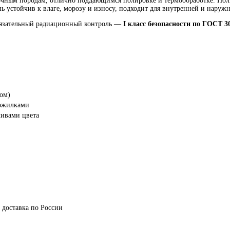
чным породам, отлично поддающимся полировке и термообработке. Поли
ь устойчив к влаге, морозу и износу, подходит для внутренней и наруж
бязательный радиационный контроль —
I класс безопасности по ГОСТ 3
ом)
рожилками
ливами цвета
 доставка по России