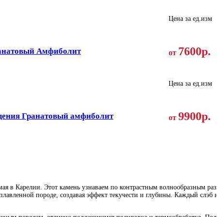
Цена за ед.изм
7600р.
анатовый Амфиболит
от
Цена за ед.изм
9900р.
ения Гранатовый амфиболит
от
ая в Карелии. Этот камень узнаваем по контрастным волнообразным раз
сплавленной породе, создавая эффект текучести и глубины. Каждый слэ