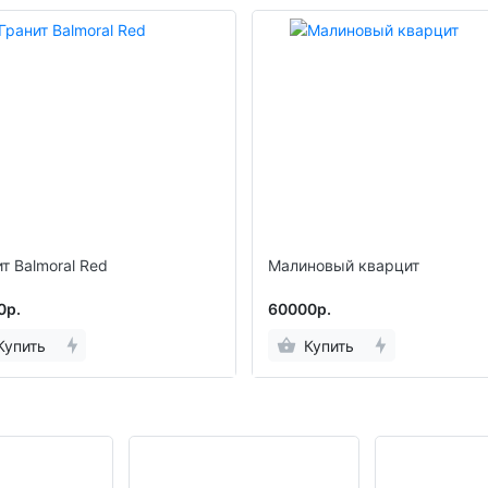
т Balmoral Red
Малиновый кварцит
0р.
60000р.
Купить
Купить