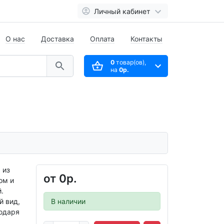
Личный кабинет
О нас
Доставка
Оплата
Контакты
0
товар(ов),
на
0р.
 из
от
0р.
ом и
.
й вид,
В наличии
годаря