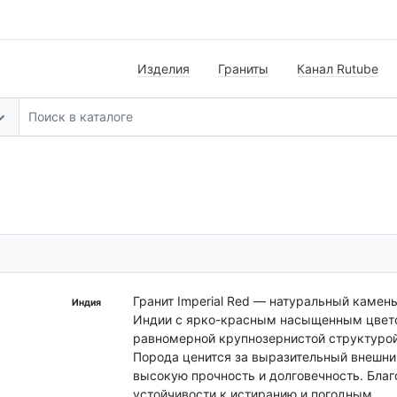
Изделия
Граниты
Канал Rutube
Гранит Imperial Red — натуральный камень
Индия
Индии с ярко-красным насыщенным цвет
равномерной крупнозернистой структурой
Порода ценится за выразительный внешни
высокую прочность и долговечность. Бла
устойчивости к истиранию и погодным