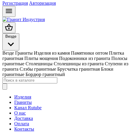
Регистрация
Авторизация
Везде
Везде
Граниты
Изделия из камня
Памятники оптом
Плитка
гранитная
Плиты мощения
Подоконники из гранита
Полосы
гранитные
Столешницы
Столешницы из гранита
Ступени из
гранита
Слэбы гранитные
Брусчатка гранитная
Блоки
гранитные
Бордюр гранитный
Изделия
Граниты
Канал Rutube
О нас
Доставка
Оплата
Контакты