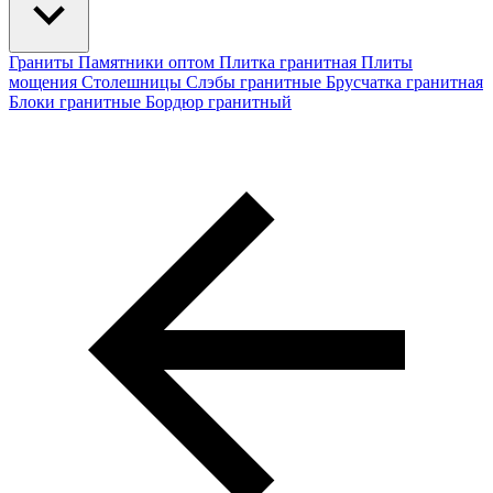
Граниты
Памятники оптом
Плитка гранитная
Плиты
мощения
Столешницы
Слэбы гранитные
Брусчатка гранитная
Блоки гранитные
Бордюр гранитный