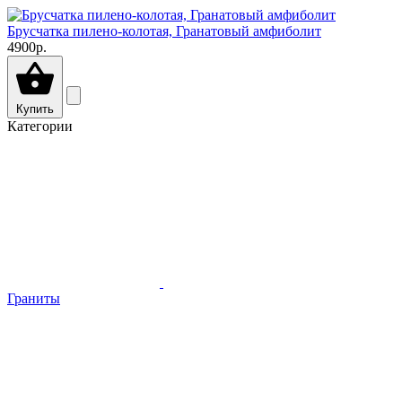
Брусчатка пилено-колотая, Гранатовый амфиболит
4900р.
Купить
Категории
Граниты