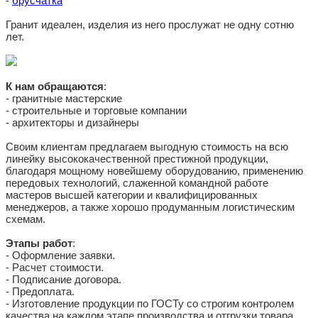
-
брусчатка
Лицевая — колотая, боковые — пилено-
Поверхность
колотые
Гранит идеален, изделия из него прослужат не одну сотню
Мощение тротуаров, площадей, парков,
лет.
Применение
пешеходных зон и частных территорий
Натуральная фактура, противоскользящие
Особенности
свойства, высокая износостойкость, тёплый
цвет
К нам обращаются
:
- гранитные мастерские
Нормативные
ГОСТ 32018–2012, ГОСТ 9480–2012, ГОСТ
- строительные и торговые компании
документы
30108–94
- архитекторы и дизайнеры
Поставка
Напрямую с завода, доставка по России
Своим клиентам предлагаем выгодную стоимость на всю
линейку высококачественной престижной продукции,
благодаря мощному новейшему оборудованию, применению
передовых технологий, слаженной командной работе
мастеров высшей категории и квалифицированных
менеджеров, а также хорошо продуманным логистическим
схемам.
Этапы работ
:
- Оформление заявки.
- Расчет стоимости.
- Подписание договора.
- Предоплата.
- Изготовление продукции по ГОСТу со строгим контролем
качества на каждом этапе производства и отгрузки товара.