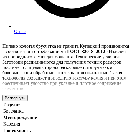
О нас
Пилено-колотая брусчатка из гранита Купецкий производится
в соответствии с требованиями
ГОСТ 32018–2012
«Изделия
из природного камня для мощения. Технические условия».
Заготовки распиливаются для получения точных размеров,
после чего лицевая сторона раскалывается вручную, а
боковые грани обрабатываются как пилено-колотые. Такая
технология сохраняет природную текстуру камня и при этом
обеспечивает удобство при укладке и плотное сопряжение
элементов.
Развернуть
Изготовление и контроль качества выполняются по
ГОСТ
32018–2012
,
ГОСТ 9480–2012
и
ГОСТ 30108–94
. Поставка
Изделие
осуществляется напрямую с завода. Возможен выбор
Брусчатка
стандартных размеров или изготовление изделий по
Месторождение
индивидуальному заказу. Доставка по России автомобильным
Карелия
и железнодорожным транспортом.
Поверхность