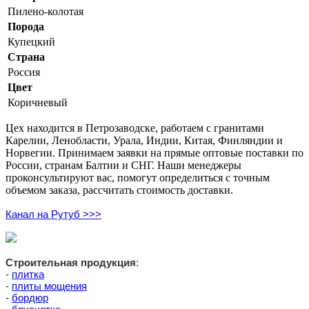
Характеристики гранита Купецкий
Пилено-колотая
Порода
Купецкий
Цвет: розовато-коричневый, однородный
Структура: среднезернистая, плотная
Страна
Плотность: 2650–2750 кг/м³
Россия
Прочность при сжатии: 210–240 МПа
Цвет
Прочность при изгибе: 18–22 МПа
Коричневый
Водопоглощение: 0,25–0,35 %
Морозостойкость: более 300 циклов
Цех находится в Петрозаводске, работаем с гранитами
Радиационный контроль: I класс безопасности по ГОСТ
Карелии, Ленобласти, Урала, Индии, Китая, Финляндии и
30108–94
Норвегии. Принимаем заявки на прямые оптовые поставки по
России, странам Балтии и СНГ. Наши менеджеры
Паспорт изделия
проконсультируют вас, помогут определиться с точным
объемом заказа, рассчитать стоимость доставки.
Брусчатка пилено-колотая из гранита
Наименование
Канал на Рутуб >>>
Купецкий
Регион
Карелия
добычи
100×100×50 мм, 100×100×80 мм, 200×100×50
Строительная продукция
:
Размеры
мм, 200×100×80 мм
-
плитка
Тип
-
плиты мощения
Пилено-колотая
обработки
-
бордюр