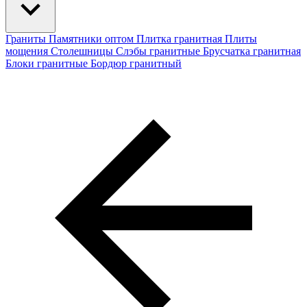
Граниты
Памятники оптом
Плитка гранитная
Плиты
мощения
Столешницы
Слэбы гранитные
Брусчатка гранитная
Блоки гранитные
Бордюр гранитный