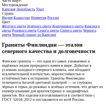
Часто ищут:
Месторождение
Карелия
Ленобласть
Урал
Страна
Индия
Казахстан
Норвегия
России
Цвет
Жёлтого цвета
Зелёного цвета
Коричневого цвета
Красного
цвета
Розового цвета
Серого цвета
Синего цвета
Черного
цвета
Черный гранит из Карелии
Граниты Финляндии — эталон
северного качества и долговечности
Финские граниты — это один из самых узнаваемых и
надёжных видов природного камня в мире. Добытые в
условиях холодного северного климата, они обладают
исключительной плотностью, морозостойкостью и
устойчивостью к истиранию. Граниты Финляндии
отличаются богатой цветовой палитрой — от глубоких
чёрных и серых до розовых и зелёных оттенков, что делает их
универсальными для архитектурных и ландшафтных
проектов. Все изделия изготавливаются в соответствии с
ГОСТ 32018–2012 и поставляются по всей России.