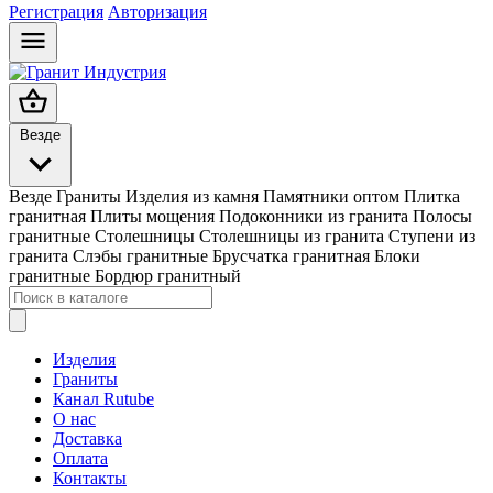
Регистрация
Авторизация
Везде
Везде
Граниты
Изделия из камня
Памятники оптом
Плитка
гранитная
Плиты мощения
Подоконники из гранита
Полосы
гранитные
Столешницы
Столешницы из гранита
Ступени из
гранита
Слэбы гранитные
Брусчатка гранитная
Блоки
гранитные
Бордюр гранитный
Изделия
Граниты
Канал Rutube
О нас
Доставка
Оплата
Контакты