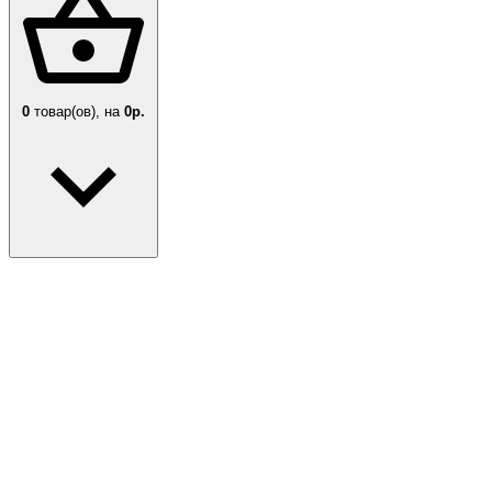
0
товар(ов),
на
0р.