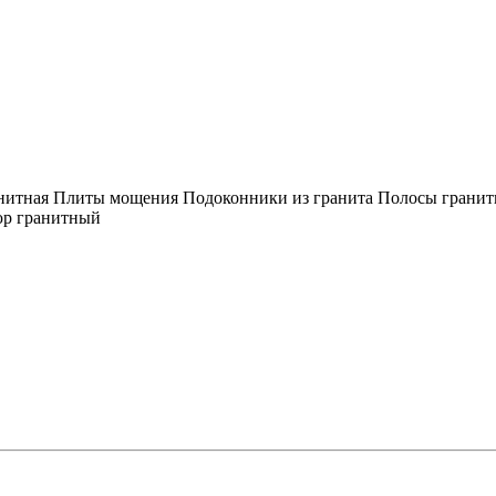
нитная
Плиты мощения
Подоконники из гранита
Полосы грани
р гранитный