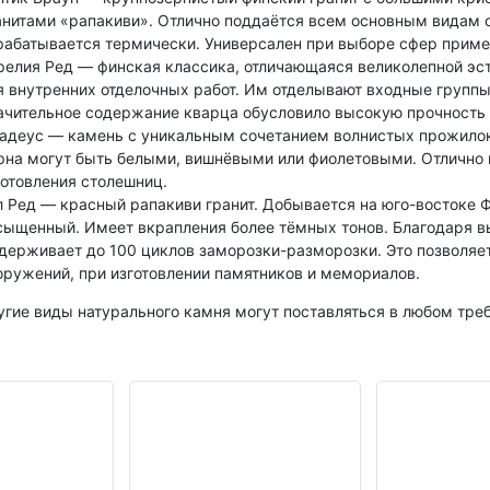
анитами «рапакиви». Отлично поддаётся всем основным видам о
рабатывается термически. Универсален при выборе сфер приме
релия Ред — финская классика, отличающаяся великолепной эст
я внутренних отделочных работ. Им отделывают входные группы
ачительное содержание кварца обусловило высокую прочность 
адеус — камень с уникальным сочетанием волнистых прожилок 
рна могут быть белыми, вишнёвыми или фиолетовыми. Отлично п
готовления столешниц.
л Ред — красный рапакиви гранит. Добывается на юго-востоке 
сыщенный. Имеет вкрапления более тёмных тонов. Благодаря в
держивает до 100 циклов заморозки-разморозки. Это позволяет
оружений, при изготовлении памятников и мемориалов.
угие виды натурального камня могут поставляться в любом тре