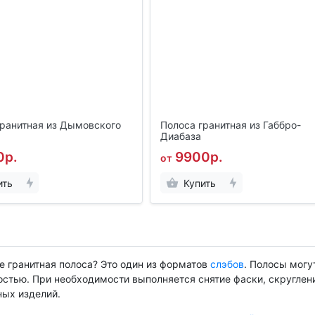
гранитная из Дымовского
Полоса гранитная из Габбро-
Диабаза
0р.
9900р.
от
ить
Купить
е гранитная полоса? Это один из форматов
слэбов
. Полосы могу
стью. При необходимости выполняется снятие фаски, скругление
ных изделий.