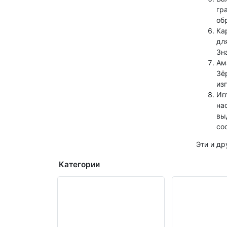
гр
об
Ка
дл
Зн
Ам
Зё
из
Иг
на
вы
со
Эти и др
Категории