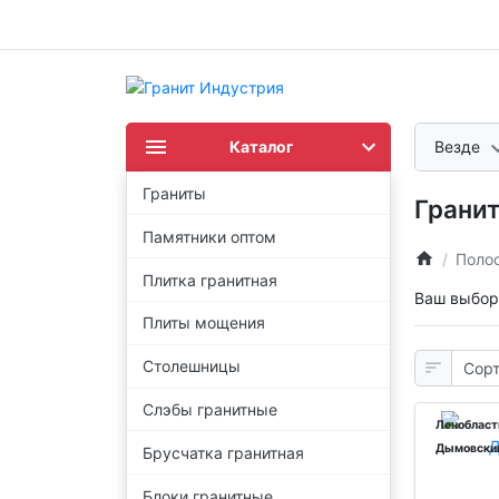
Каталог
Везде
Граниты
Грани
Памятники оптом
Поло
Плитка гранитная
Ваш выбор
Плиты мощения
Столешницы
Слэбы гранитные
Ленобласт
Дымовски
Брусчатка гранитная
Блоки гранитные