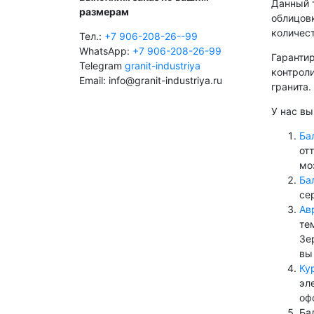
Данный т
размерам
облицовк
количест
Тел.:
+7 906-208-26--99
WhatsApp:
+7 906-208-26-99
Гаранти
Telegram
granit-industriya
контроли
Email: info@granit-industriya.ru
гранита.
У нас вы
Ба
от
мо
Ба
се
Ав
те
Зе
вы
Ку
эл
оф
Ба