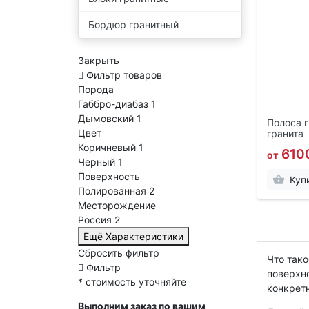
Бордюр гранитный
Закрыть
Фильтр товаров
Порода
Габбро-диабаз
1
Дымовский
1
Полоса 
Цвет
гранита
Коричневый
1
610
от
Черный
1
Поверхность
Куп
Полированная
2
Месторождение
Россия
2
Ещё Характеристики
Сбросить фильтр
Что тако
Фильтр
поверхно
* стоимость уточняйте
конкрет
Выполним заказ по вашим