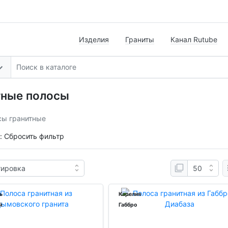
Изделия
Граниты
Канал Rutube
тные полосы
сы гранитные
:
Сбросить фильтр
ь
Карелия
й
Габбро