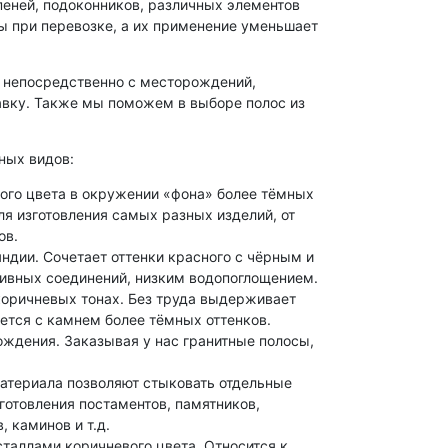
упеней, подоконников, различных элементов
ы при перевозке, а их применение уменьшает
я непосредственно с месторождений,
авку. Также мы поможем в выборе полос из
ных видов:
ого цвета в окружении «фона» более тёмных
ля изготовления самых разных изделий, от
ов.
дии. Сочетает оттенки красного с чёрным и
сивных соединений, низким водопоглощением.
коричневых тонах. Без труда выдерживает
ется с камнем более тёмных оттенков.
рождения. Заказывая у нас гранитные полосы,
атериала позволяют стыковать отдельные
готовления постаментов, памятников,
 каминов и т.д.
таллами коричневого цвета. Относится к