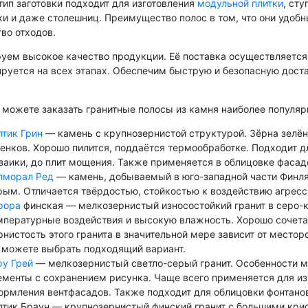
ип заготовки подходит для изготовления
модульной плитки
, ст
и и даже столешниц. Преимущество полос в том, что они удобн
во отходов.
руем высокое качество продукции. Её поставка осуществляетс
руется на всех этапах. Обеспечим быструю и безопасную дост
 можете заказать гранитные полосы из камня наиболее популяр
лтик Грин
— камень с крупнозернистой структурой. Зёрна зелён
тенков. Хорошо пилится, поддаётся термообработке. Подходит д
заики, до плит мощения. Также применяется в облицовке фасад
лморал Ред
— камень, добываемый в юго-западной части Финлян
рым. Отличается твёрдостью, стойкостью к воздействию агрес
рора
финская — мелкозернистый износостойкий гранит в серо-
мпературные воздействия и высокую влажность. Хорошо сочета
рнистость этого гранита в значительной мере зависит от место
 можете выбрать подходящий вариант.
ру Грей
— мелкозернистый светло-серый гранит. Особенности м
ементы с сохранением рисунка. Чаще всего применяется для из
ормления вентфасадов. Также подходит для облицовки фонтанов,
лтик Браун — крупнозернистый финский гранит с большими крис