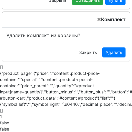
Закрыть
Объединить
Купить
×
Комплект
Удалить комплект из корзины?
Закрыть
Удалить
[]
{"product_page":{"price":"#content .product-price-
container","special":"#content .product-special-
container","price_parent":"","quantity":"#product
input[name=quantity]","button_minus":"","button_plus":"","button":"
#button-cart","product_data":"#content #product"},"list":""}
{"symbol_left":"","symbol_right":"\u0440.","decimal_place":"","decima
[]
1
false
false