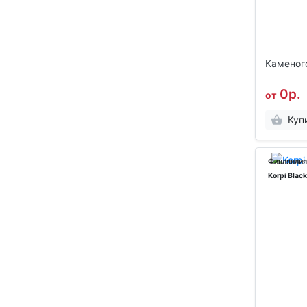
Каменог
0р.
от
Куп
Финлянлия
Korpi Black