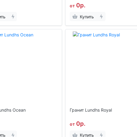
0р.
от
ить
Купить
undhs Ocean
Гранит Lundhs Royal
0р.
от
ить
Купить