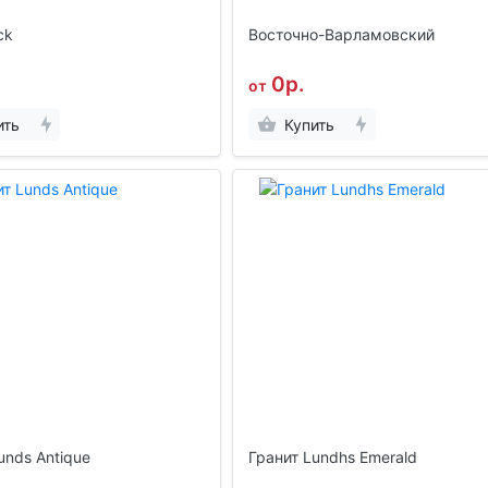
ck
Восточно-Варламовский
0р.
от
ить
Купить
unds Antique
Гранит Lundhs Emerald