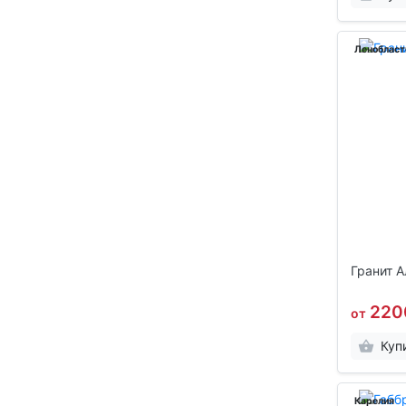
Ленобласт
Гранит А
220
от
Куп
Карелия