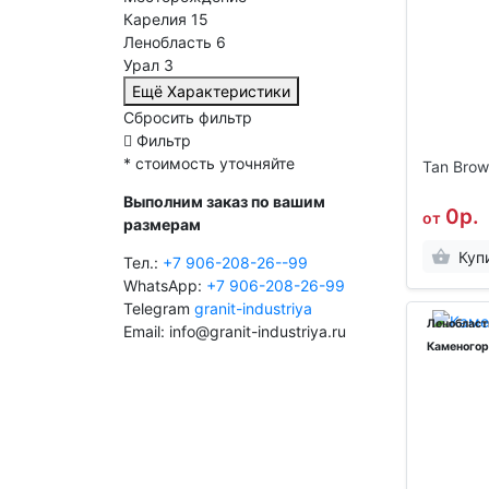
Карелия
15
Ленобласть
6
Урал
3
Ещё Характеристики
Сбросить фильтр
Фильтр
* стоимость уточняйте
Tan Brow
Выполним заказ по вашим
0р.
от
размерам
Куп
Тел.:
+7 906-208-26--99
WhatsApp:
+7 906-208-26-99
Telegram
granit-industriya
Ленобласт
Email: info@granit-industriya.ru
Каменогор