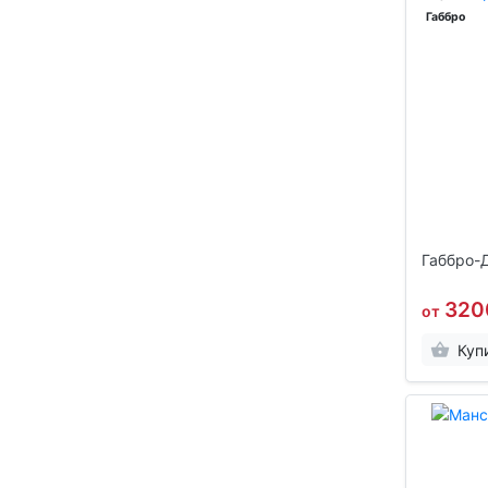
Габбро
Габбро-
320
от
Куп