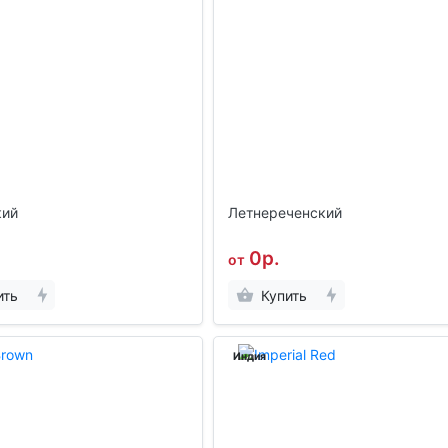
ий
Летнереченский
0р.
от
ить
Купить
Индия