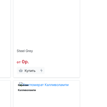
Steel Grey
0р.
от
Купить
Карелия
Калливолампи