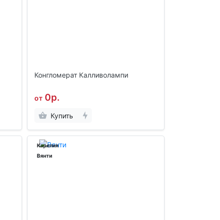
Конгломерат Калливолампи
0р.
от
Купить
Карелия
Вянти