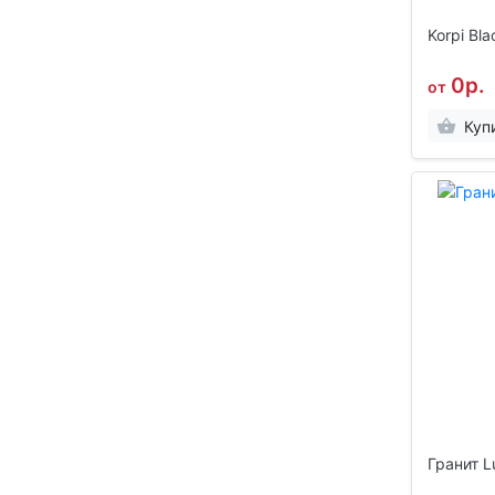
Korpi Bla
0р.
от
Куп
Гранит L