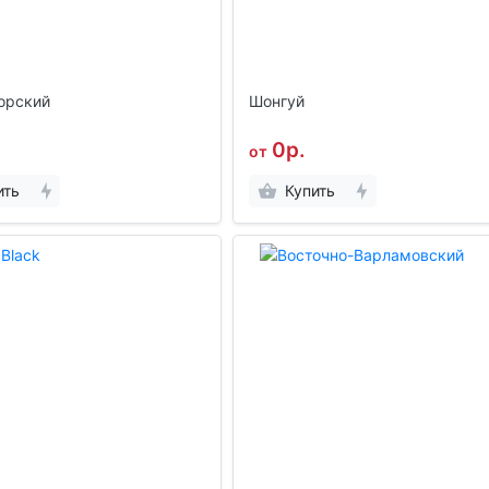
орский
Шонгуй
0р.
от
ить
Купить