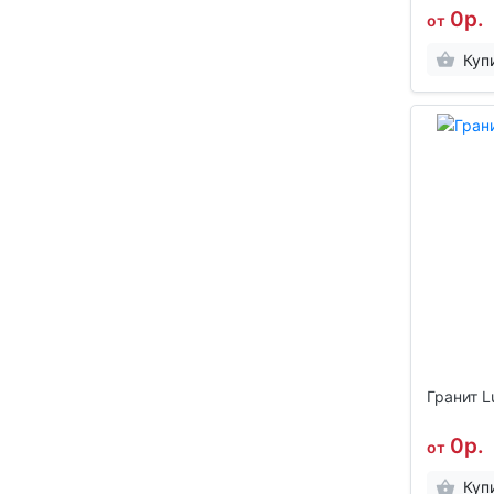
0р.
от
Куп
Гранит L
0р.
от
Куп