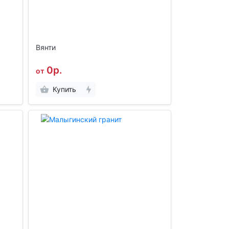
Вянти
0р.
от
Купить