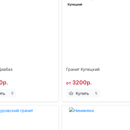
Купецкий
Диабаз
Гранит Купецкий
0р.
3200р.
от
ить
Купить