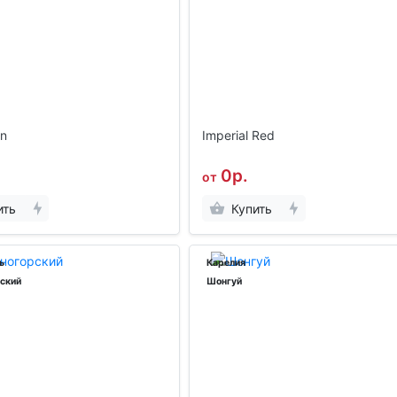
n
Imperial Red
0р.
от
ить
Купить
ь
Карелия
ский
Шонгуй