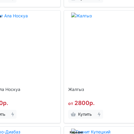
ь
ла Носкуа
Жалгыз
0р.
2800р.
от
ить
Купить
Карелия