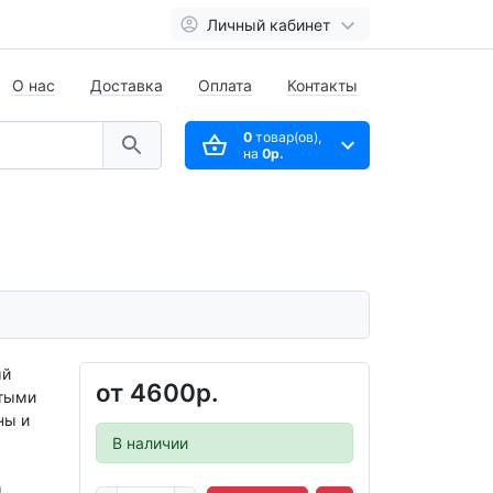
Личный кабинет
О нас
Доставка
Оплата
Контакты
0
товар(ов),
на
0р.
ый
от
4600р.
стыми
ны и
В наличии
.