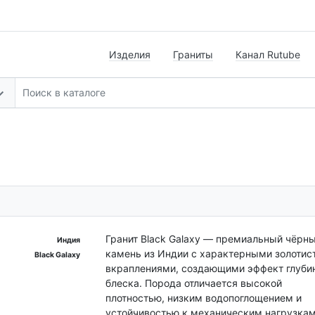
Изделия
Граниты
Канал Rutube
Гранит Black Galaxy — премиальный чёрн
Индия
камень из Индии с характерными золоти
Black Galaxy
вкраплениями, создающими эффект глуби
блеска. Порода отличается высокой
плотностью, низким водопоглощением и
устойчивостью к механическим нагрузкам