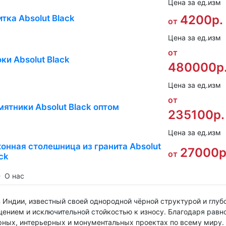
Цена за ед.изм
4200р.
тка Absolut Black
от
Цена за ед.изм
от
ки Absolut Black
480000р
Цена за ед.изм
от
ятники Absolut Black оптом
235100р.
Цена за ед.изм
онная столешница из гранита Absolut
27000р
от
ck
О нас
из Индии, известный своей однородной чёрной структурой и гл
нием и исключительной стойкостью к износу. Благодаря равно
рных, интерьерных и монументальных проектах по всему миру.