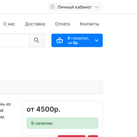
Личный кабинет
О нас
Доставка
Оплата
Контакты
0
товар(ов),
на
0р.
нь из
от
4500р.
ой
ом.
В наличии