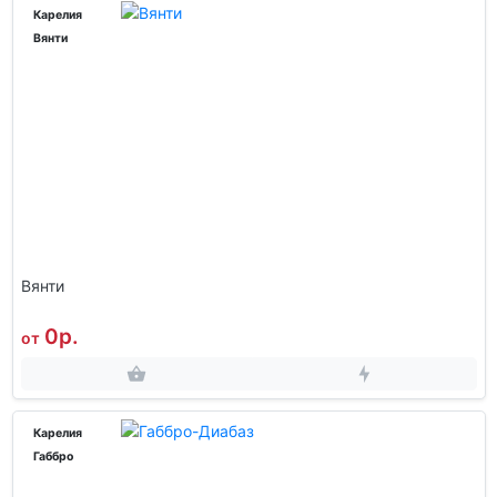
Карелия
Вянти
Вянти
0р.
от
Карелия
Габбро