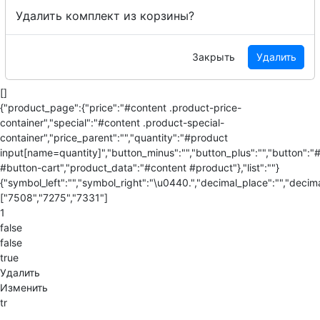
Удалить комплект из корзины?
Закрыть
Удалить
[]
{"product_page":{"price":"#content .product-price-
container","special":"#content .product-special-
container","price_parent":"","quantity":"#product
input[name=quantity]","button_minus":"","button_plus":"","button":"
#button-cart","product_data":"#content #product"},"list":""}
{"symbol_left":"","symbol_right":"\u0440.","decimal_place":"","decima
["7508","7275","7331"]
1
false
false
true
Удалить
Изменить
tr