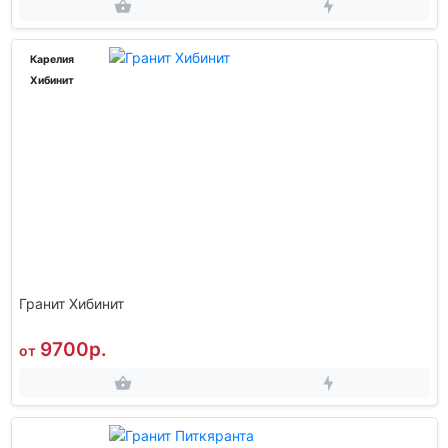
Карелия
Хибинит
Гранит Хибинит
9700р.
от