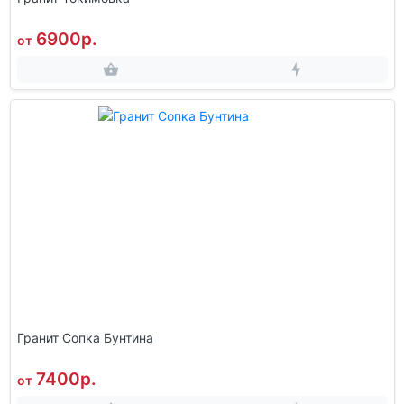
6900р.
от
Гранит Сопка Бунтина
7400р.
от