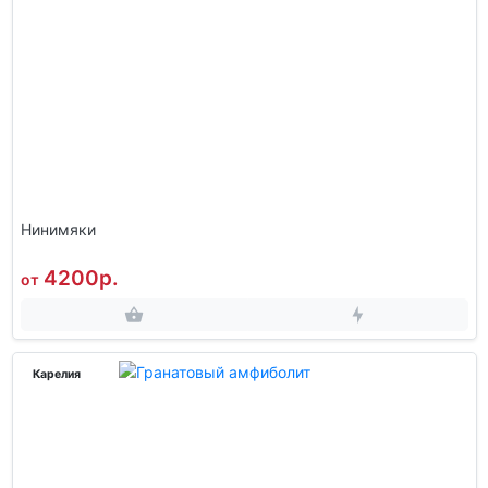
Нинимяки
4200р.
от
Карелия