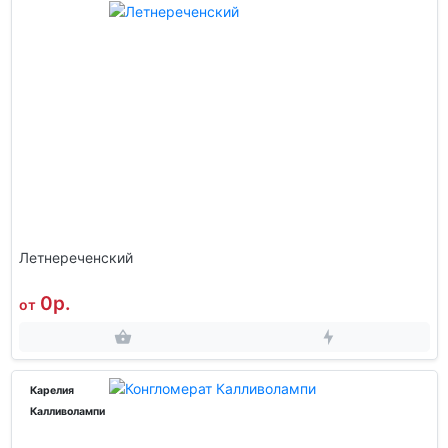
Летнереченский
0р.
от
Карелия
Калливолампи