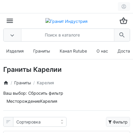
Изделия
Граниты
Канал Rutube
О нас
Достав
Граниты Карелии
Граниты
Карелия
Ваш выбор:
Сбросить фильтр
Месторождение
Карелия
Фильтр