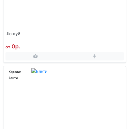
Шонгуй
0р.
от
Карелия
Вянти