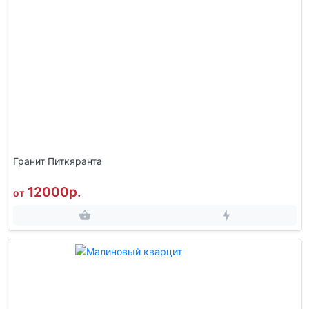
Гранит Питкяранта
12000р.
от