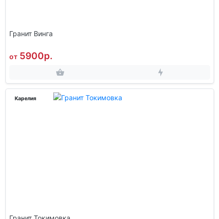
Гранит Винга
5900р.
от
Карелия
Гранит Токимовка