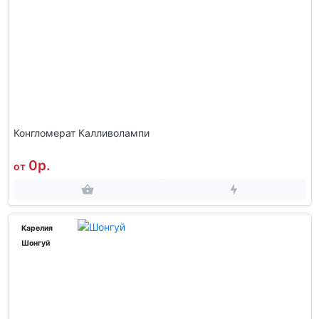
Конгломерат Калливолампи
0р.
от
Карелия
Шонгуй