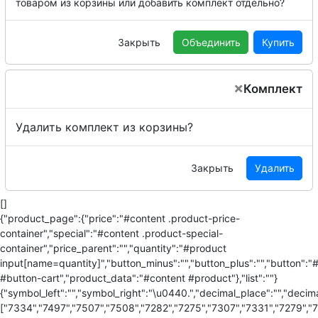
товаром из корзины или добавить комплект отдельно?
Закрыть
Объединить
Купить
×
Комплект
Удалить комплект из корзины?
Закрыть
Удалить
[]
{"product_page":{"price":"#content .product-price-
container","special":"#content .product-special-
container","price_parent":"","quantity":"#product
input[name=quantity]","button_minus":"","button_plus":"","button":"
#button-cart","product_data":"#content #product"},"list":""}
{"symbol_left":"","symbol_right":"\u0440.","decimal_place":"","decima
["7334","7497","7507","7508","7282","7275","7307","7331","7279","