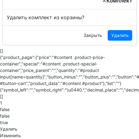
×
Комплект
Удалить комплект из корзины?
Закрыть
Удалить
[]
{"product_page":{"price":"#content .product-price-
container","special":"#content .product-special-
container","price_parent":"","quantity":"#product
input[name=quantity]","button_minus":"","button_plus":"","button":"
#button-cart","product_data":"#content #product"},"list":""}
{"symbol_left":"","symbol_right":"\u0440.","decimal_place":"","decima
[]
1
false
false
true
Удалить
Изменить