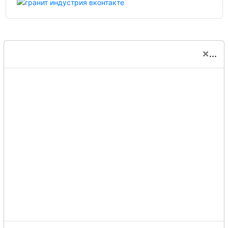
×
...