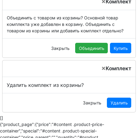
×
Комплект
Объединить с товаром из корзины?
Основной товар
комплекта уже добавлен в корзину. Объединить с
товаром из корзины или добавить комплект отдельно?
Закрыть
Объединить
Купить
×
Комплект
Удалить комплект из корзины?
Закрыть
Удалить
[]
{"product_page":{"price":"#content .product-price-
container","special":"#content .product-special-
container","price_parent":"","quantity":"#product