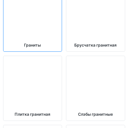
Прямая отгрузка с месторождения,
Поставка
доставка по России
Малиновый кварцит — камень для тех, кто ценит силу и
выразительность природы. Его цвет создаёт ощущение
тепла и насыщенности, а текстура подчёркивает
Граниты
Брусчатка гранитная
естественную глубину. Этот камень выбирают для
проектов, где хочется добавить архитектуре живой энергии
и благородства.
Плитка гранитная
Слэбы гранитные