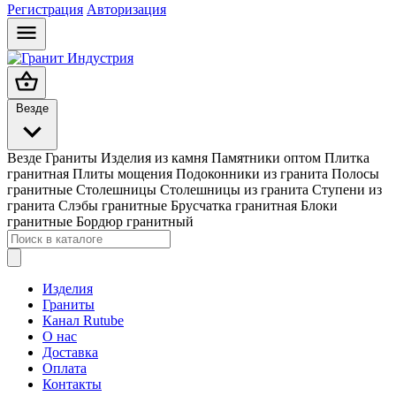
Регистрация
Авторизация
Везде
Везде
Граниты
Изделия из камня
Памятники оптом
Плитка
гранитная
Плиты мощения
Подоконники из гранита
Полосы
гранитные
Столешницы
Столешницы из гранита
Ступени из
гранита
Слэбы гранитные
Брусчатка гранитная
Блоки
гранитные
Бордюр гранитный
Изделия
Граниты
Канал Rutube
О нас
Доставка
Оплата
Контакты