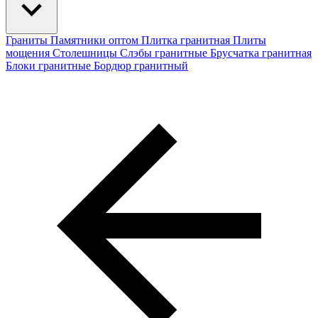
Граниты
Памятники оптом
Плитка гранитная
Плиты
мощения
Столешницы
Слэбы гранитные
Брусчатка гранитная
Блоки гранитные
Бордюр гранитный