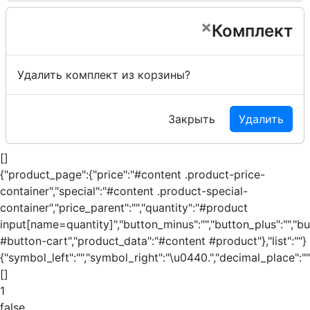
×
Комплект
Удалить комплект из корзины?
Закрыть
Удалить
[]
{"product_page":{"price":"#content .product-price-
container","special":"#content .product-special-
container","price_parent":"","quantity":"#product
input[name=quantity]","button_minus":"","button_plus":"","b
#button-cart","product_data":"#content #product"},"list":""}
{"symbol_left":"","symbol_right":"\u0440.","decimal_place":""
[]
1
false