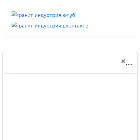
×
...