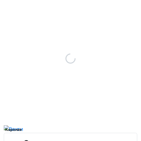
Карелия
Вянти