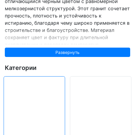
отличающийся черным цветом с равномерной
мелкозернистой структурой. Этот гранит сочетает
прочность, плотность и устойчивость к
истиранию, благодаря чему широко применяется в
строительстве и благоустройстве. Материал
сохраняет цвет и фактуру при длительной
эксплуатации и перепадах температур.
Развернуть
Камень хорошо поддаётся обработке, подходит
для распила, термообработки и полировки. Из
Категории
гранита Вянти изготавливают брусчатку, плиты
мощения, фасадные панели и архитектурные
элементы. Его спокойный оттенок и стабильная
структура делают материал универсальным
решением для частных и общественных проектов.
Поставка осуществляется напрямую с
карельского завода. Доставка по России.
Физико-механические