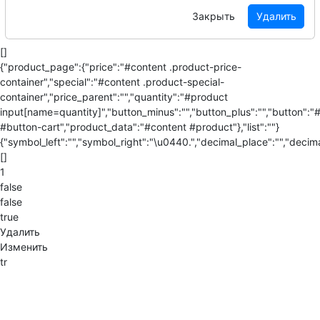
Закрыть
Удалить
[]
{"product_page":{"price":"#content .product-price-
container","special":"#content .product-special-
container","price_parent":"","quantity":"#product
input[name=quantity]","button_minus":"","button_plus":"","button":"
#button-cart","product_data":"#content #product"},"list":""}
{"symbol_left":"","symbol_right":"\u0440.","decimal_place":"","decima
[]
1
false
false
true
Удалить
Изменить
tr