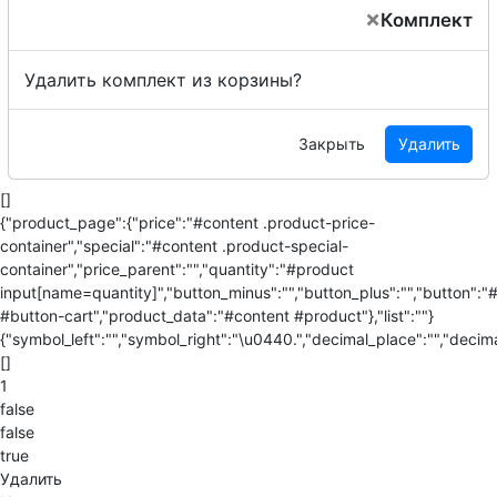
×
Комплект
Удалить комплект из корзины?
Закрыть
Удалить
[]
{"product_page":{"price":"#content .product-price-
container","special":"#content .product-special-
container","price_parent":"","quantity":"#product
input[name=quantity]","button_minus":"","button_plus":"","button":"
#button-cart","product_data":"#content #product"},"list":""}
{"symbol_left":"","symbol_right":"\u0440.","decimal_place":"","decima
[]
1
false
false
true
Удалить