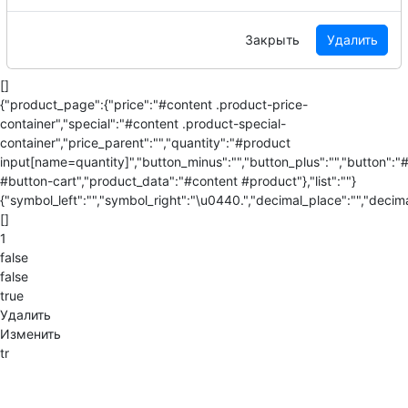
Закрыть
Удалить
[]
{"product_page":{"price":"#content .product-price-
container","special":"#content .product-special-
container","price_parent":"","quantity":"#product
input[name=quantity]","button_minus":"","button_plus":"","button":"
#button-cart","product_data":"#content #product"},"list":""}
{"symbol_left":"","symbol_right":"\u0440.","decimal_place":"","decima
[]
1
false
false
true
Удалить
Изменить
tr