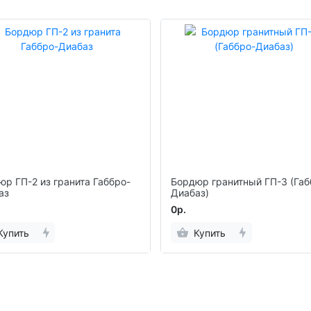
юр ГП-2 из гранита Габбро-
Бордюр гранитный ГП-3 (Габ
аз
Диабаз)
0р.
Купить
Купить