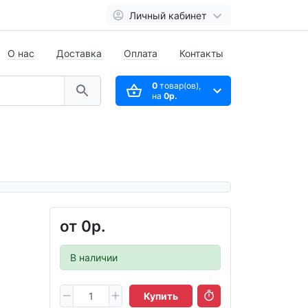
Личный кабинет
О нас
Доставка
Оплата
Контакты
0
товар(ов),
на
0р.
от
0р.
В наличии
Купить