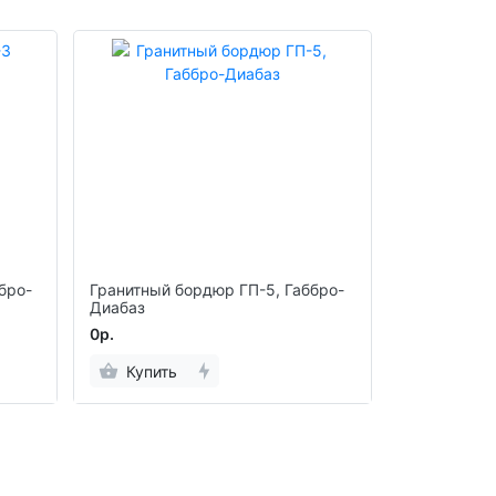
бро-
Гранитный бордюр ГП-5, Габбро-
Диабаз
0р.
Купить