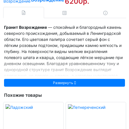
6200р.
Гранит Возрождение
— спокойный и благородный камень
северного происхождения, добываемый в Ленинградской
области. Его цветовая палитра сочетает серый фон с
лёгким розовым подтоном, придающим камню мягкость и
глубину. На поверхности видны мелкие вкрапления
полевого шпата и кварца, создающие лёгкое мерцание при
дневном освещении. Благодаря уравновешенному тону и
однородной структуре гранит Возрождение выглядит
сдержанно, но дорого — камень, в котором чувствуется
стабильность и вкус.
Развернуть
Этот гранит отличается высокой плотностью, низким
Похожие товары
водопоглощением и стойкостью к морозам. Он хорошо
поддаётся полировке, термообработке и бучардированию,
сохраняя точность формы и выразительность цвета. В
полировке раскрывает благородный розовато-серый блеск,
в термообработке — мягкую матовость, идеально
подходящую для наружных работ и благоустройства.