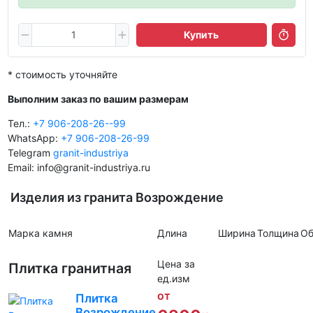
Купить
* стоимость уточняйте
Выполним заказ по вашим размерам
Тел.:
+7 906-208-26--99
WhatsApp:
+7 906-208-26-99
Telegram
granit-industriya
Email: info@granit-industriya.ru
Изделия из гранита Возрождение
Марка камня
Длина
Ширина
Толщина
Об
Цена за
Плитка гранитная
ед.изм
от
Плитка
Возрождение