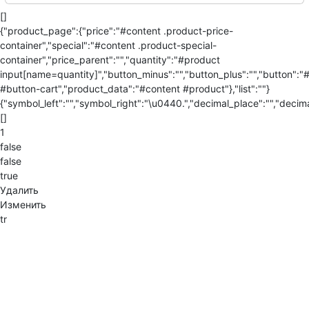
[]
{"product_page":{"price":"#content .product-price-
container","special":"#content .product-special-
container","price_parent":"","quantity":"#product
input[name=quantity]","button_minus":"","button_plus":"","button":"
#button-cart","product_data":"#content #product"},"list":""}
{"symbol_left":"","symbol_right":"\u0440.","decimal_place":"","decima
[]
1
false
false
true
Удалить
Изменить
tr