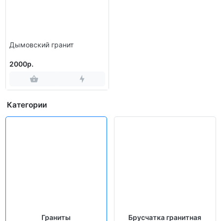
равномерная структура придаёт облицовке гармоничный,
цельный вид. Этот камень выбирают те, кто ценит
природную красоту и долговечность без лишней
вычурности.
Дымовский гранит
2000р.
Категории
Граниты
Брусчатка гранитная