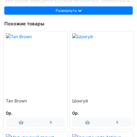
Этот гранит отличается высокой прочностью, плотностью и
стойкостью к внешним воздействиям. Он хорошо
Развернуть
поддаётся обработке, сохраняя естественную текстуру и
насыщенность цвета. В полированном виде Ала-Носкуа
Похожие товары
выглядит глубоко и выразительно, а при термообработке
приобретает матовую благородность. Камень широко
используется в облицовке, мощении, архитектурных и
интерьерных решениях, создавая атмосферу тепла и
устойчивости.
Изделия изготавливаются по
ГОСТ 9480–2012
и проходят
радиационный контроль —
I класс безопасности по ГОСТ
30108–94
. Камень безопасен и соответствует
современным требованиям экологичности и долговечности.
Паспорт камня
Tan Brown
Шонгуй
Наименование
Гранит Ала-Носкуа
Регион
0р.
0р.
Ленинградская область, Россия
происхождения
Тип породы
Интрузивный магматический гранит
Светло-коричневый с переходами в
Основной цвет