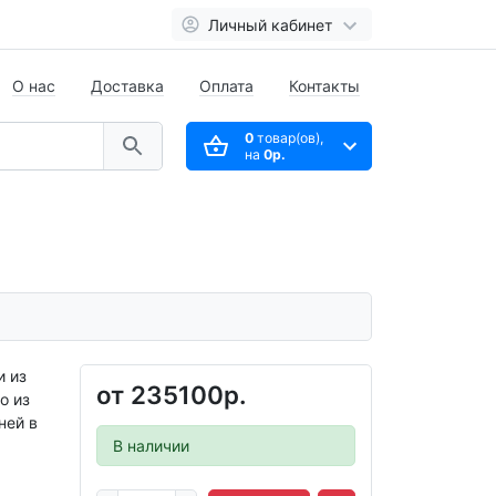
Личный кабинет
О нас
Доставка
Оплата
Контакты
0
товар(ов),
на
0р.
и из
от
235100р.
о из
ней в
В наличии