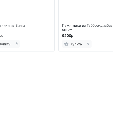
тники из Винга
Памятники из Габбро-диабаз
оптом
р.
9200р.
Купить
Купить