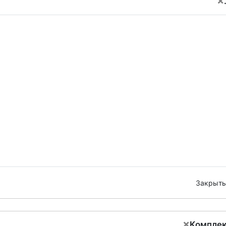
×
Закрыть
×
Компле