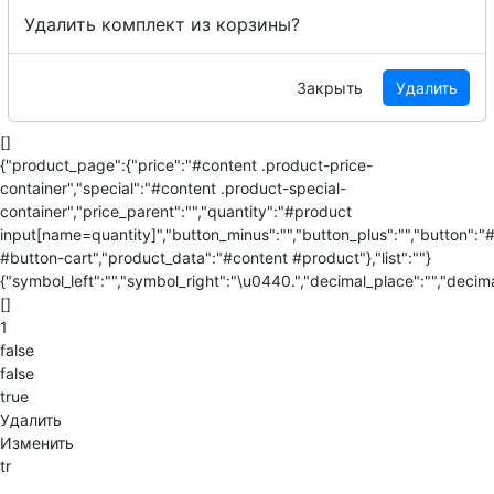
Удалить комплект из корзины?
Закрыть
Удалить
[]
{"product_page":{"price":"#content .product-price-
container","special":"#content .product-special-
container","price_parent":"","quantity":"#product
input[name=quantity]","button_minus":"","button_plus":"","button":"
#button-cart","product_data":"#content #product"},"list":""}
{"symbol_left":"","symbol_right":"\u0440.","decimal_place":"","decima
[]
1
false
false
true
Удалить
Изменить
tr