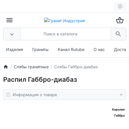
Изделия
Граниты
Канал Rutube
О нас
Достав
Слэбы гранитные
Слэбы Габбро-диабаз
Распил Габбро-диабаз
Информация о товаре
Карелия
Габбро