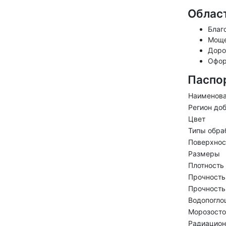
Облас
Благ
Моще
Доро
Офор
Паспо
Наименов
Регион до
Цвет
Типы обра
Поверхнос
Размеры
Плотность
Прочность
Прочность
Водопогло
Морозосто
Радиацион