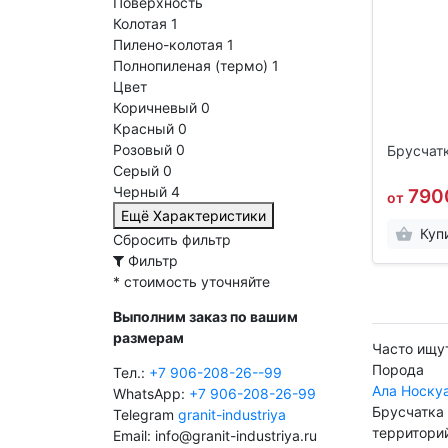
Поверхность
Колотая
1
Пилено-колотая
1
Полнопиленая (термо)
1
Цвет
Коричневый
0
Красный
0
Розовый
0
Брусчатк
Серый
0
Черный
4
790
от
Ещё Характеристики
Куп
Сбросить фильтр
Фильтр
* стоимость уточняйте
Выполним заказ по вашим
размерам
Часто ищут
Порода
Тел.:
+7 906-208-26--99
Ала Носку
WhatsApp:
+7 906-208-26-99
Брусчатка
Telegram
granit-industriya
территори
Email: info@granit-industriya.ru