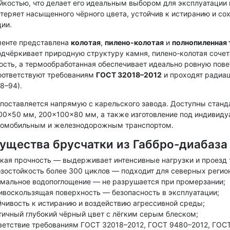
йкостью, что делает его идеальным выбором для эксплуатации 
теряет насыщенного чёрного цвета, устойчив к истиранию и со
ии.
менте представлена
колотая
,
пилено-колотая
и
полнопиленная
одчёркивает природную структуру камня, пилено-колотая сочет
ость, а термообработанная обеспечивает идеально ровную пов
оответствуют требованиям
ГОСТ 32018–2012
и проходят радиац
8–94).
 поставляется напрямую с карельского завода. Доступны стан
00×50 мм, 200×100×80 мм, а также изготовление под индивиду
томобильным и железнодорожным транспортом.
ущества брусчатки из Габбро-диабаза
кая прочность — выдерживает интенсивные нагрузки и проезд 
зостойкость более 300 циклов — подходит для северных регио
мальное водопоглощение — не разрушается при промерзании;
ивоскользящая поверхность — безопасность в эксплуатации;
йчивость к истиранию и воздействию агрессивной среды;
тичный глубокий чёрный цвет с лёгким серым блеском;
ветствие требованиям ГОСТ 32018–2012, ГОСТ 9480–2012, ГОС