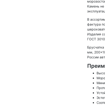
морозосто
Камень не 
эксплуатац
В ассорти
фактура п
шероховат
Изделия с
ГОСТ 3010
Брусчатка
мм, 200×1
России ав
Преим
Высо
Моро
Мини
Прот
Усто
Эсте
Соот