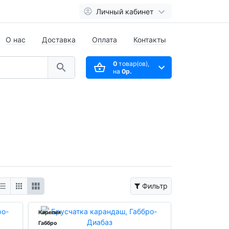
Личный кабинет
О нас
Доставка
Оплата
Контакты
0
товар(ов),
на
0р.
Фильтр
Карелия
Габбро