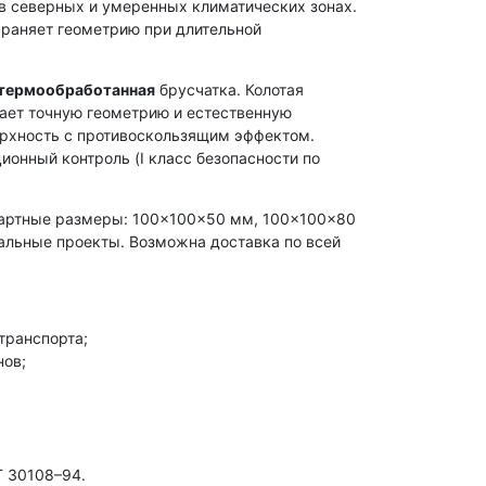
в северных и умеренных климатических зонах.
храняет геометрию при длительной
 термообработанная
брусчатка. Колотая
ает точную геометрию и естественную
ерхность с противоскользящим эффектом.
ионный контроль (I класс безопасности по
дартные размеры: 100×100×50 мм, 100×100×80
альные проекты. Возможна доставка по всей
транспорта;
нов;
Т 30108–94.