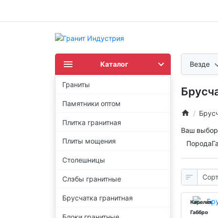
Каталог
Везде
Граниты
Брусча
Памятники оптом
Брусч
Плитка гранитная
Ваш выбор
Плиты мощения
Порода
Г
Столешницы
Слэбы гранитные
Брусчатка гранитная
Карелия
Габбро
Блоки гранитные