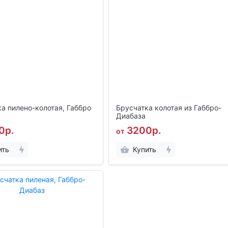
а пилено-колотая, Габбро
Брусчатка колотая из Габбро-
Диабаза
0р.
3200р.
от
ить
Купить