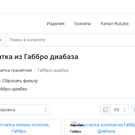
Изделия
Граниты
Канал Rutube
тка из Габбро диабаза
атка гранитная
Габбро-диабаз
:
Сбросить фильтр
аббро-диабаз
Карелия
Габбро