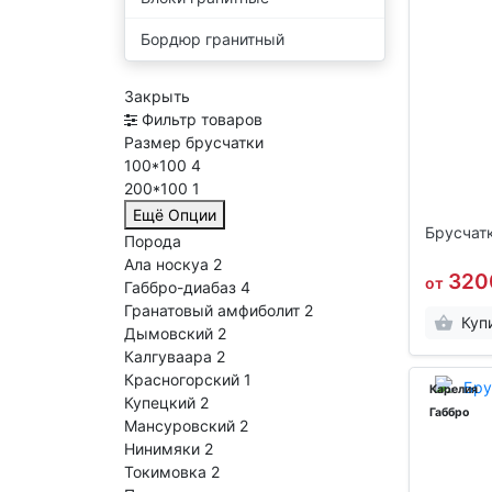
Бордюр гранитный
Закрыть
Фильтр товаров
Размер брусчатки
100*100
4
200*100
1
Ещё Опции
Брусчатк
Порода
Ала носкуа
2
320
от
Габбро-диабаз
4
Гранатовый амфиболит
2
Куп
Дымовский
2
Калгуваара
2
Красногорский
1
Карелия
Купецкий
2
Габбро
Мансуровский
2
Нинимяки
2
Токимовка
2