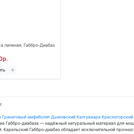
а пиленая, Габбро-Диабаз
0р.
ить
:
а
Гранатовый амфиболит
Дымовский
Калгуваара
Красногорский
 из Габбро-диабаза — надёжный натуральный материал для мощ
й. Карельский Габбро-диабаз обладает исключительной прочно