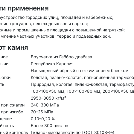
ти применения
оустройство городских улиц, площадей и набережных;
ние тротуаров, пешеходных зон и парков;
жные и промышленные площадки с повышенной нагрузкой;
мление частных участков, террас и подъездных зон.
рт камня
ание
Брусчатка из Габбро-диабаза
бычи
Республика Карелия
Насыщенный чёрный с лёгким серым блеском
ботки
Колотая, пилено-колотая, полнопиленная термоо
ть
Природная, колотая, пилено-колотая, термофакт
100×100×50 мм, 100×100×80 мм, 200×100×50 м
2950–3050 кг/м³
 при сжатии
240–300 МПа
 при изгибе
20–25 МПа
щение
0,10–0,20 %
йкость
Более 300 циклов
ный контроль
I класс безопасности по ГОСТ 30108–94