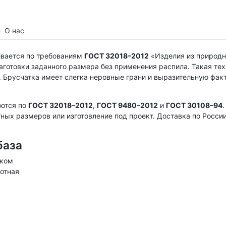
О нас
ливается по требованиям
ГОСТ 32018–2012
«Изделия из природн
аготовки заданного размера без применения распила. Такая те
 Брусчатка имеет слегка неровные грани и выразительную фак
яются по
ГОСТ 32018–2012
,
ГОСТ 9480–2012
и
ГОСТ 30108–94
тных размеров или изготовление под проект. Доставка по Рос
база
ском
лотная