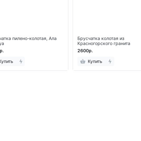
чатка пилено-колотая, Ала
Брусчатка колотая из
уа
Красногорского гранита
р.
2600р.
Купить
Купить