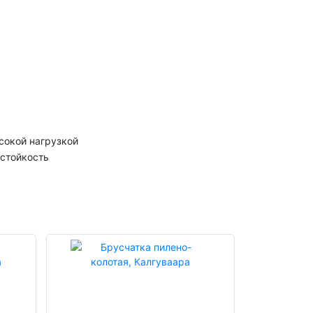
сокой нагрузкой
остойкость