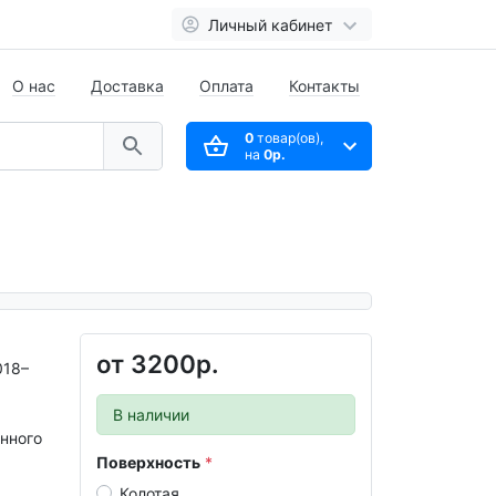
Личный кабинет
О нас
Доставка
Оплата
Контакты
0
товар(ов),
на
0р.
от
3200р.
018–
В наличии
нного
Поверхность
Колотая