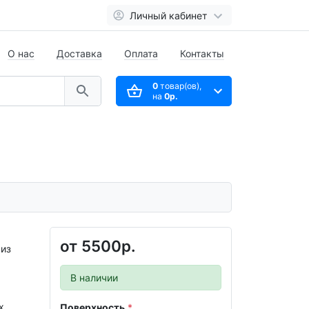
Личный кабинет
О нас
Доставка
Оплата
Контакты
0
товар(ов),
на
0р.
от
5500р.
 из
В наличии
х
Поверхность