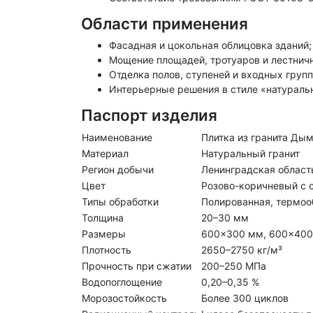
Области применения
Фасадная и цокольная облицовка зданий;
Мощение площадей, тротуаров и лестнич
Отделка полов, ступеней и входных групп
Интерьерные решения в стиле «натураль
Паспорт изделия
Наименование
Плитка из гранита Ды
Материал
Натуральный гранит
Регион добычи
Ленинградская област
Цвет
Розово-коричневый с
Типы обработки
Полированная, термоо
Толщина
20–30 мм
Размеры
600×300 мм, 600×400 
Плотность
2650–2750 кг/м³
Прочность при сжатии
200–250 МПа
Водопоглощение
0,20–0,35 %
Морозостойкость
Более 300 циклов