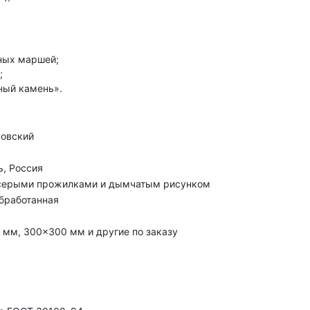
ных маршей;
;
ный камень».
мовский
ь, Россия
 серыми прожилками и дымчатым рисунком
бработанная
мм, 300×300 мм и другие по заказу