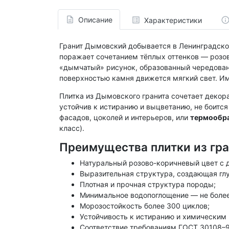
Описание
Характеристики
Гранит Дымовский добывается в Ленинградской
поражает сочетанием тёплых оттенков — розов
«дымчатый» рисунок, образованный чередование
поверхностью камня движется мягкий свет. И
Плитка из Дымовского гранита сочетает деко
устойчив к истиранию и выцветанию, не боится
фасадов, цоколей и интерьеров, или
термообр
класс).
Преимущества плитки из гр
Натуральный розово-коричневый цвет с 
Выразительная структура, создающая глу
Плотная и прочная структура породы;
Минимальное водопоглощение — не более
Морозостойкость более 300 циклов;
Устойчивость к истиранию и химическим
Соответствие требованиям ГОСТ 30108–9