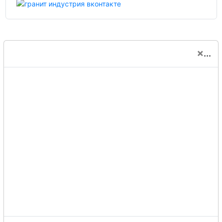
×
...