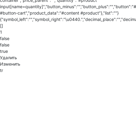
container","price_parent":"","quantity":"#product
input[name=quantity]","button_minus":"","button_plus":"","button":"
#button-cart","product_data":"#content #product"},"list":""}
{"symbol_left":"","symbol_right":"\u0440.","decimal_place":"","decima
[]
1
false
false
true
Удалить
Изменить
tr