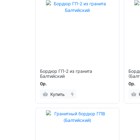
Бордюр ГП-2 из гранита
Борд
Балтийский
(Балт
0р.
0р.
Купить