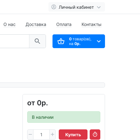
Личный кабинет
О нас
Доставка
Оплата
Контакты
0
товар(ов),
на
0р.
от
0р.
В наличии
Купить