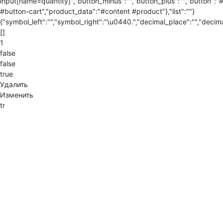
input[name=quantity]","button_minus":"","button_plus":"","button":"
#button-cart","product_data":"#content #product"},"list":""}
{"symbol_left":"","symbol_right":"\u0440.","decimal_place":"","decima
[]
1
false
false
true
Удалить
Изменить
tr