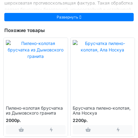
шероховатая противоскользящая фактура. Такая обработка
делает брусчатку безопасной, износостойкой и устойчивой
к воздействию внешней среды.
Развернуть
Изготовление и контроль качества выполняются по
ГОСТ
Похожие товары
32018–2012
,
ГОСТ 9480–2012
и
ГОСТ 30108–94
. Поставка
осуществляется напрямую с завода. Возможен выбор
стандартных размеров или изготовление по
индивидуальному проекту. Доставка по России
автомобильным и железнодорожным транспортом.
Характеристики Габбро
Цвет: насыщенный чёрный, с серым блеском
Структура: мелко- и среднезернистая, плотная
Плотность: 2950–3050 кг/м³
Прочность при сжатии: 240–300 МПа
Прочность при изгибе: 20–25 МПа
Пилено-колотая брусчатка
Брусчатка пилено-колотая,
Водопоглощение: 0,10–0,20 %
из Дымовского гранита
Ала Носкуа
Морозостойкость: более 300 циклов
2000р.
2200р.
Радиационный контроль: I класс безопасности по
ГОСТ 30108–94