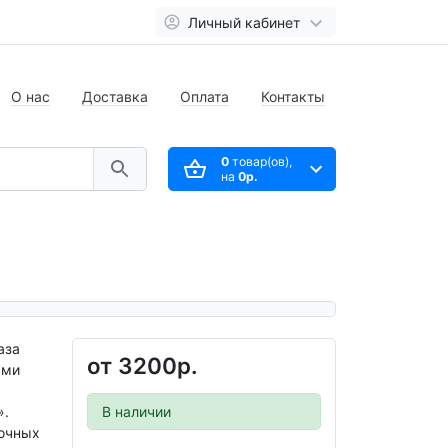
Личный кабинет
О нас
Доставка
Оплата
Контакты
0
товар(ов),
на
0р.
аза
от
3200р.
ями
».
В наличии
точных