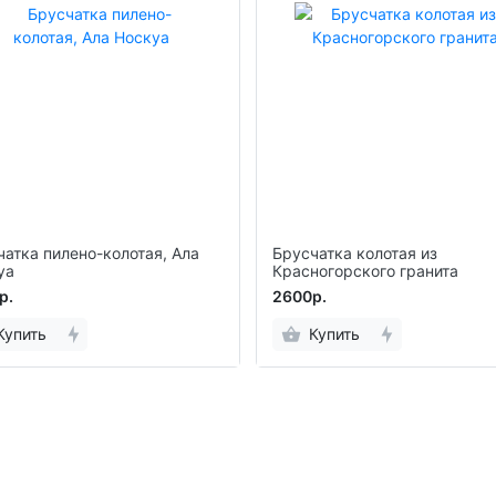
чатка пилено-колотая, Ала
Брусчатка колотая из
уа
Красногорского гранита
р.
2600р.
Купить
Купить