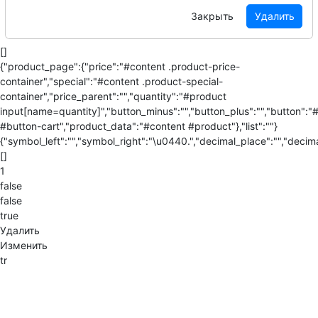
Закрыть
Удалить
[]
{"product_page":{"price":"#content .product-price-
container","special":"#content .product-special-
container","price_parent":"","quantity":"#product
input[name=quantity]","button_minus":"","button_plus":"","button":"
#button-cart","product_data":"#content #product"},"list":""}
{"symbol_left":"","symbol_right":"\u0440.","decimal_place":"","decima
[]
1
false
false
true
Удалить
Изменить
tr