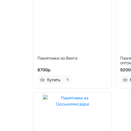
Памятники из Винга
Памя
опто
8700р.
9200
Купить