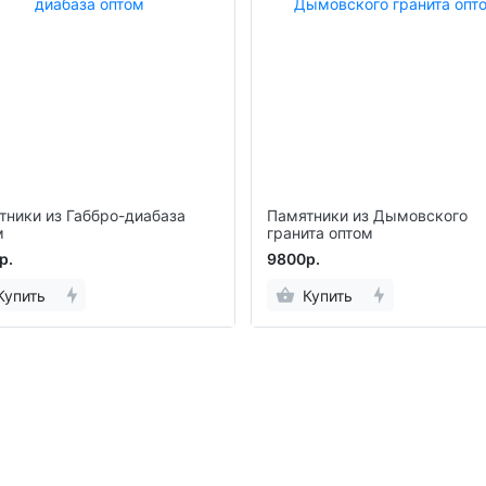
тники из Габбро-диабаза
Памятники из Дымовского
м
гранита оптом
р.
9800р.
Купить
Купить