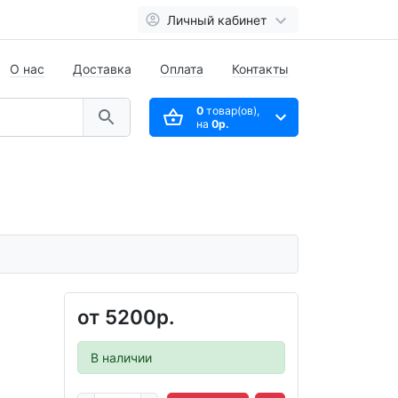
Личный кабинет
О нас
Доставка
Оплата
Контакты
0
товар(ов),
на
0р.
от
5200р.
В наличии