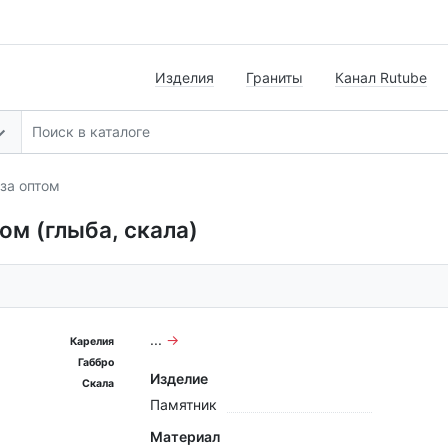
Изделия
Граниты
Канал Rutube
за оптом
ом (глыба, скала)
...
→
Карелия
Габбро
Изделие
Скала
Памятник
Материал